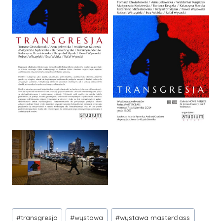
Tagi
#
transgresja
#
wystawa
#
wystawa masterclass