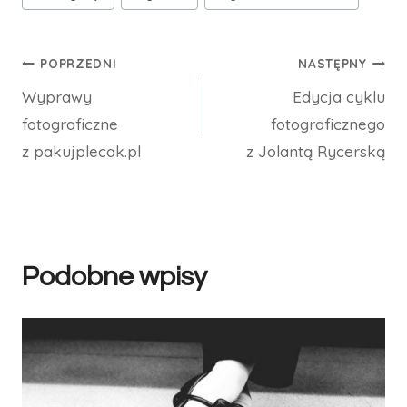
wpisu:
Nawigacja
POPRZEDNI
NASTĘPNY
Wyprawy
Edycja cyklu
wpisu
fotograficzne
fotograficznego
z pakujplecak.pl
z Jolantą Rycerską
Podobne wpisy