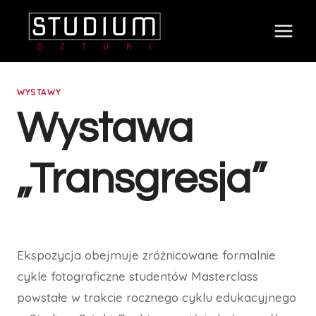
Przejdź
do
treści
WYSTAWY
Wystawa
„Transgresja”
Ekspozycja obejmuje zróżnicowane formalnie
cykle fotograficzne studentów Masterclass
powstałe w trakcie rocznego cyklu edukacyjnego