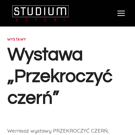
Przejdź
do
treści
WYSTAWY
Wystawa
„Przekroczyć
czerń”
Wernisaż wystawy PRZEKROCZYĆ CZERŃ,