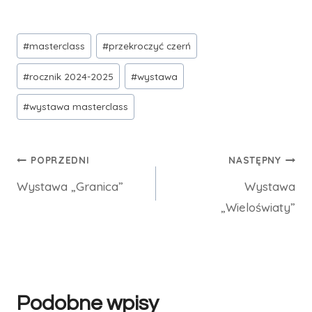
Tagi
#
masterclass
#
przekroczyć czerń
wpisu:
#
rocznik 2024-2025
#
wystawa
#
wystawa masterclass
Nawigacja
POPRZEDNI
NASTĘPNY
Wystawa „Granica”
Wystawa
wpisu
„Wieloświaty”
Podobne wpisy