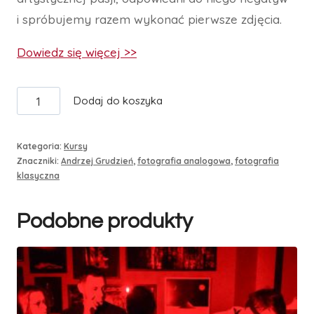
i spróbujemy razem wykonać pierwsze zdjęcia.
Dowiedz się więcej >>
ilość
Dodaj do koszyka
Fotografia
analogowa
Kategoria:
Kursy
z
Znaczniki:
Andrzej Grudzień
,
fotografia analogowa
,
fotografia
klasyczna
Andrzejem
Grudniem
Podobne produkty